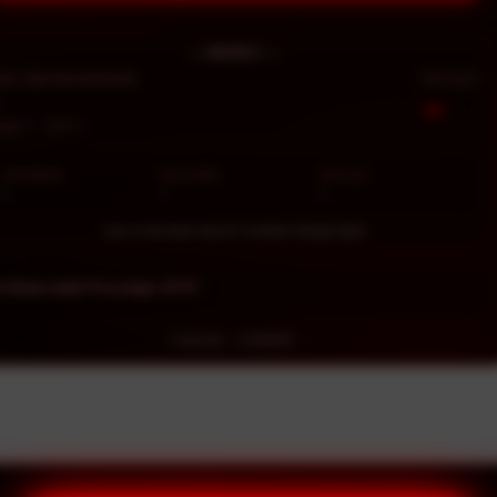
— READY —
ROVIDER REKOMENDASI
RTP SLOT
-
-
-
ode:
RTP:
JAM RAMAI
POLA MAIN
STATUS
-
-
-
Tips: Ini Simulasi Hiburan. Gunakan Dengan Bijak.
 Alternatif Provider RTP
Copyright - KOMBO99 -