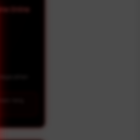
me Online
gai pilihan
ses Yang