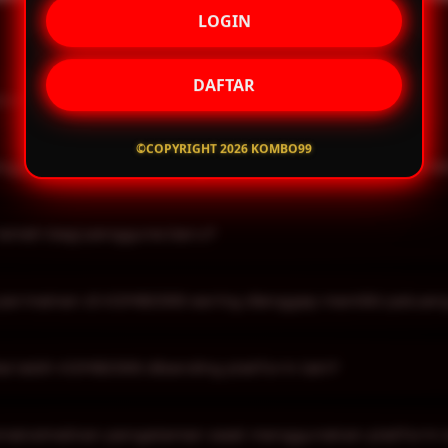
LOGIN
FAQ
DAFTAR
m kategori platform permainan digital saat ini?
ayanan hiburan digital yang menghadirkan beragam piliha
rancang stabil, akses cepat, serta dukungan alternatif akse
©COPYRIGHT 2026 KOMBO99
ggunakan akses cadangan jika terjadi kendala di KO
 terhubung kapan saja.
galami gangguan, pengguna dapat memakai link cadangan r
Hal ini bertujuan agar proses login dan penggunaan tetap ber
mah bagi pengguna baru?
g dengan tampilan yang sederhana serta proses pendaftar
guna baru dapat memahami cara penggunaan tanpa kesulita
ermainan di KOMBO99 sering dianggap memiliki peluan
ngaruhi oleh variasi fitur serta mekanisme permainan yang b
g baik, pengguna dapat menyesuaikan strategi sesuai pref
lai lebih KOMBO99 dibanding platform lain?
rletak pada kestabilan sistem, kelengkapan pilihan permain
 berbagai perangkat, baik mobile maupun desktop.
maksimalkan pengalaman saat menggunakan platform s