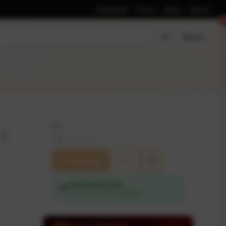
KOMBO99
Promo
Daftar
Masuk
0
🛒
Masuk
QTY
+ Keranjang
Beli
Autorized Access
💳
Link Login Resmi KOMBO99