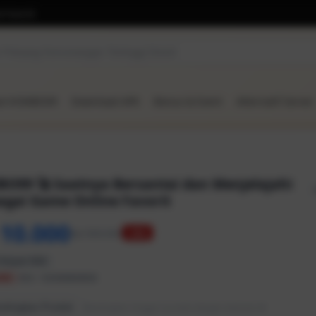
 Favorit
hat KOMBO99
Download APK
Bonus & Event
Alternatif Server
O99 🚀 Saatnya Bersantai dan Menjelajahi
agai Game Online Favorit
10.000
Rp 500.000
-96%
 Terjual 1825
O99
SKU:
1S83N0880RID
ndingkan Produk
Bandingkan hingga 5 produk dengan bantuan AI