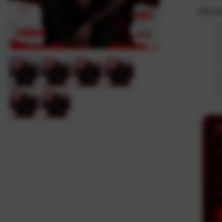
Inform
⚡
P
M