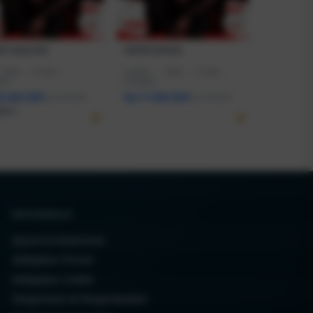
ER THAILAND
SERVER JEPANG
16GB
|
512GB
|
CORE5
|
16GB
|
512GB
|
050
RTX4050
8.600.080
Rp 17.888.000
Rp 27.999.000
Rp 18.499.000
ual 6
INFORMASI
Syarat & Ketentuan
Kebijakan Privasi
Kebijakan Cookie
Pengiriman & Pengembalian