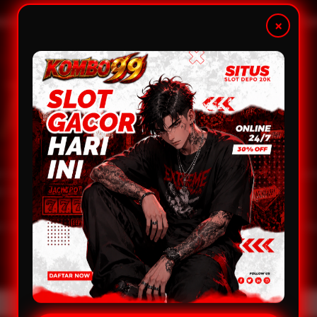
tnya Bersantai dan Menjelajahi Berbagai Ga
Favorit
rmain yang lebih seru bersama KOMBO99. Temukan berba
n terbaru, dan platform yang mudah digunakan.
em
STABIL, CEPAT, dan TERBARU
Untuk Pengalaman Ak
Maksimal.