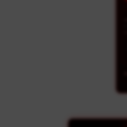
P
-
M
3